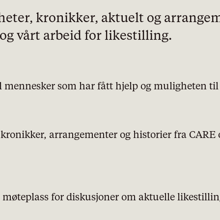
heter, kronikker, aktuelt og arrange
 vårt arbeid for likestilling.
il mennesker som har fått hjelp og muligheten til e
personvernserklæring/cookie
icy
Nødvendige
 kronikker, arrangementer og historier fra CARE o
Statistiske
Markedsføring
 møteplass for diskusjoner om aktuelle likestilli