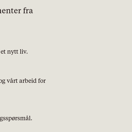
menter fra
t nytt liv.
g vårt arbeid for
ngsspørsmål.