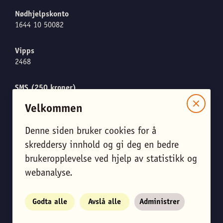
Nødhjelpskonto
1644 10 50082
Vipps
2468
SMS (250 kroner)
Send "CARE" til 1919
Velkommen
Denne siden bruker cookies for å
skreddersy innhold og gi deg en bedre
Meld meg på nyhetsbrevet
brukeropplevelse ved hjelp av statistikk og
Endre personverninnstillinger
webanalyse.
View English site
Godta alle
Avslå alle
Administrer