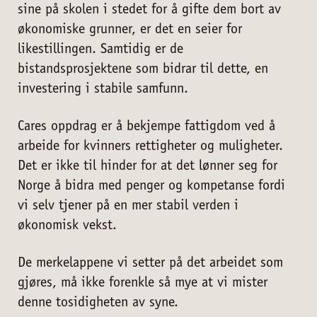
sine på skolen i stedet for å gifte dem bort av
økonomiske grunner, er det en seier for
likestillingen. Samtidig er de
bistandsprosjektene som bidrar til dette, en
investering i stabile samfunn.
Cares oppdrag er å bekjempe fattigdom ved å
arbeide for kvinners rettigheter og muligheter.
Det er ikke til hinder for at det lønner seg for
Norge å bidra med penger og kompetanse fordi
personvernserklæring/cookie policy
vi selv tjener på en mer stabil verden i
økonomisk vekst.
Nødvendige
De merkelappene vi setter på det arbeidet som
Statistiske
gjøres, må ikke forenkle så mye at vi mister
Markedsføring
denne tosidigheten av syne.