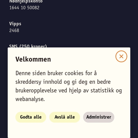
Nødhjelpskonto
1644 10 50082
Vipps
2468
SMS (250 kroner)
Send "CARE" til 1919
Velkommen
Denne siden bruker cookies for å
Meld meg på nyhetsbrevet
skreddersy innhold og gi deg en bedre
brukeropplevelse ved hjelp av statistikk og
Endre personverninnstillinger
webanalyse.
View English site
Godta alle
Avslå alle
Administrer