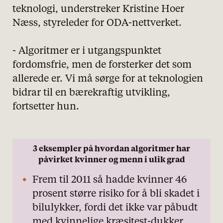
personvernserklæring/cookie policy
teknologi, understreker Kristine Hoer
Næss, styreleder for ODA-nettverket.
Nødvendige
Statistiske
- Algoritmer er i utgangspunktet
fordomsfrie, men de forsterker det som
Markedsføring
allerede er. Vi må sørge for at teknologien
bidrar til en bærekraftig utvikling,
fortsetter hun.
3 eksempler på hvordan algoritmer har
påvirket kvinner og menn i ulik grad
Frem til 2011 så hadde kvinner 46
prosent større risiko for å bli skadet i
bilulykker, fordi det ikke var påbudt
med kvinnelige kræsjtest-dukker.