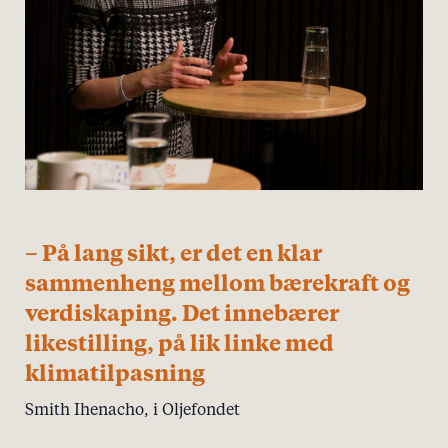
– På lang sikt, er det en klar
sammenheng mellom bærekraft og
verdiskaping. Det innebærer
likestilling, på lik linke med
klimatilpasning
Smith Ihenacho, i Oljefondet