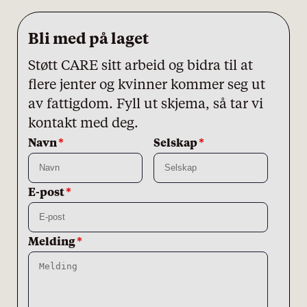
Bli med på laget
Støtt CARE sitt arbeid og bidra til at
flere jenter og kvinner kommer seg ut
av fattigdom. Fyll ut skjema, så tar vi
kontakt med deg.
Leave
Freeform
Navn
Selskap
this
Check
field
E-post
blank
Melding