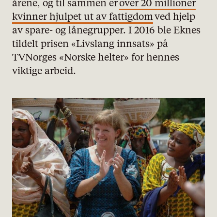
årene, og til sammen er
over 20 millioner
kvinner hjulpet ut av fattigdom
ved hjelp
av spare- og lånegrupper. I 2016 ble Eknes
tildelt prisen «Livslang innsats» på
TVNorges «Norske helter» for hennes
viktige arbeid.