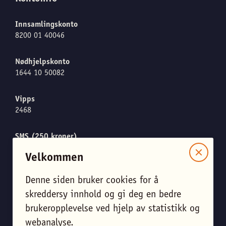
Innsamlingskonto
8200 01 40046
Nødhjelpskonto
1644 10 50082
Vipps
2468
SMS (250 kroner)
Send "CARE" til 1919
Velkommen
Denne siden bruker cookies for å
skreddersy innhold og gi deg en bedre
Meld meg på nyhetsbrevet
brukeropplevelse ved hjelp av statistikk og
Endre personverninnstillinger
webanalyse.