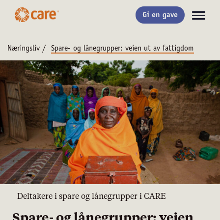
Gi en gave
Næringsliv
/
Spare- og lånegrupper: veien ut av fattigdom
Deltakere i spare og lånegrupper i CARE
Spare- og lånegrupper: veien