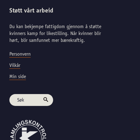
personvernserklæring/cookie policy
Støtt vårt arbeid
Nødvendige
Du kan bekjempe fattigdom gjennom å støtte
Statistiske
kvinners kamp for likestilling. Når kvinner blir
hørt, blir samfunnet mer bærekraftig.
Markedsføring
Personvern
Vilkår
Min side