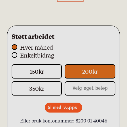
personvernserklæring/cookie policy
Støtt arbeidet
Hver måned
Nødvendige
Enkeltbidrag
Statistiske
150kr
200kr
Markedsføring
350kr
Gi med
Eller bruk kontonummer: 8200 01 40046