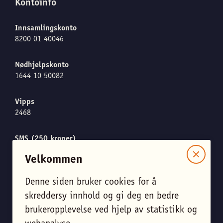
Kontoinfo
Innsamlingskonto
8200 01 40046
Nødhjelpskonto
1644 10 50082
Vipps
2468
SMS (250 kroner)
Send "CARE" til 1919
Velkommen
Denne siden bruker cookies for å
skreddersy innhold og gi deg en bedre
Meld meg på nyhetsbrevet
brukeropplevelse ved hjelp av statistikk og
Endre personverninnstillinger