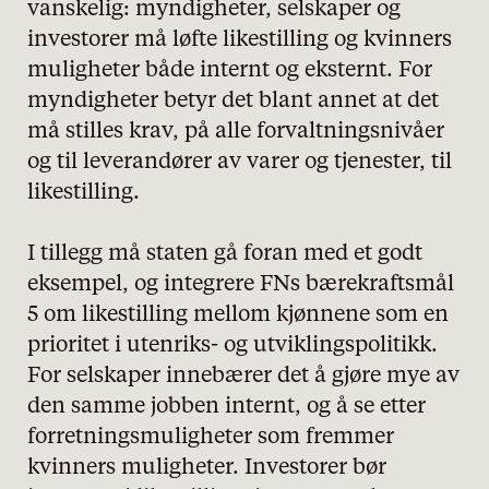
vanskelig: myndigheter, selskaper og
personvernserklæring/cookie policy
investorer må løfte likestilling og kvinners
muligheter både internt og eksternt. For
Nødvendige
myndigheter betyr det blant annet at det
Statistiske
må stilles krav, på alle forvaltningsnivåer
Markedsføring
og til leverandører av varer og tjenester, til
likestilling.
I tillegg må staten gå foran med et godt
eksempel, og integrere FNs bærekraftsmål
5 om likestilling mellom kjønnene som en
prioritet i utenriks- og utviklingspolitikk.
For selskaper innebærer det å gjøre mye av
den samme jobben internt, og å se etter
forretningsmuligheter som fremmer
kvinners muligheter. Investorer bør