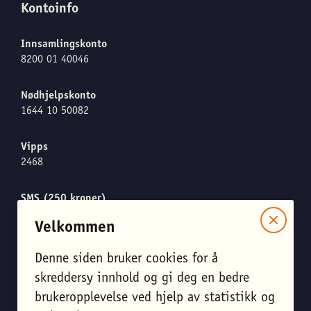
Kontoinfo
Innsamlingskonto
8200 01 40046
Nødhjelpskonto
1644 10 50082
Vipps
2468
SMS (250 kroner)
Send "CARE" til 1919
Velkommen
Denne siden bruker cookies for å
Meld meg på nyhetsbrevet
skreddersy innhold og gi deg en bedre
brukeropplevelse ved hjelp av statistikk og