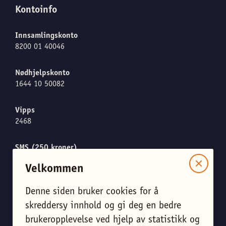
Kontoinfo
Innsamlingskonto
8200 01 40046
Nødhjelpskonto
1644 10 50082
Vipps
2468
SMS (250 kroner)
Send "CARE" til 1919
Velkommen
Denne siden bruker cookies for å
Meld meg på nyhetsbrevet
skreddersy innhold og gi deg en bedre
brukeropplevelse ved hjelp av statistikk og