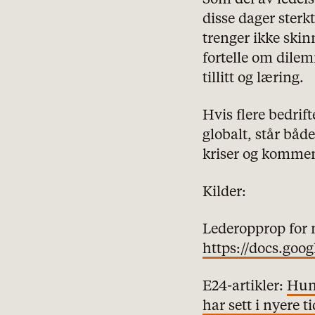
disse dager sterkt
trenger ikke skinne
fortelle om dile
tillitt og læring.
Hvis flere bedrif
globalt, står bå
kriser og kommen
Kilder:
Lederopprop for 
https://docs.g
E24-artikler:
Hund
har sett i nyere t