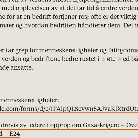
 med opplevelsen av at det tar tid å endre verden 
 for at en bedrift fortjener ros; ofte er det viktig 
mmaer og hvordan bedriften håndterer dem. Det in
ter tar grep for menneskerettigheter og fattigdo
de verden og bedriftene bedre rustet i møte med
de ansatte.
menneskerettigheter:
oogle.com/forms/d/e/1FAIpQLSevwn5AJvaKiXtr
revis av ledere i opprop om Gaza-krigen: – Over
id – E24