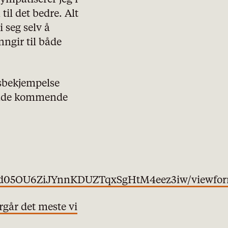
til det bedre. Alt
i seg selv å
ngir til både
msbekjempelse
 både kommende
dUtd05OU6ZiJYnnKDUZTqxSgHtM4eez3iw/viewfo
går det meste vi