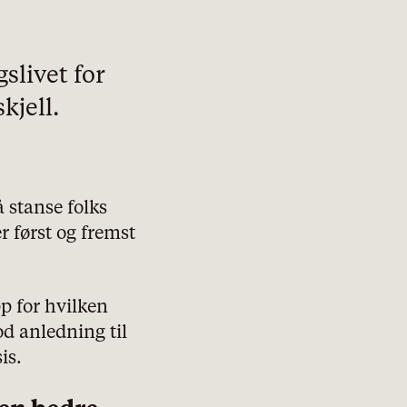
slivet for
kjell.
 stanse folks
r først og fremst
p for hvilken
od anledning til
is.