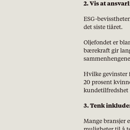
2. Vis at ansvar
ESG-bevisstheten 
det siste tiåret.
Oljefondet er bla
bærekraft gir lan
sammenhengene o
Hvilke gevinster 
20 prosent kvinn
kundetilfredshet o
3. Tenk inklud
Mange bransjer er
pol
muligheter til å 