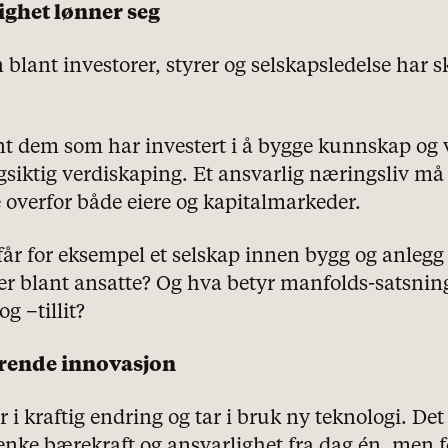
lighet lønner seg
blant investorer, styrer og selskapsledelse har sk
nt dem som har investert i å bygge kunnskap og v
gsiktig verdiskaping. Et ansvarlig næringsliv må
verfor både eiere og kapitalmarkeder.
får for eksempel et selskap innen bygg og anlegg a
er blant ansatte? Og hva betyr manfolds-satsning
g –tillit?
erende innovasjon
personvernserklæring/cookie
 i kraftig endring og tar i bruk ny teknologi. Det
icy
tenke bærekraft og ansvarlighet fra dag én, men f