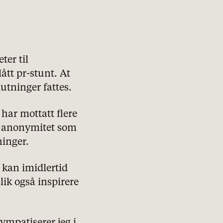
ter til
lått pr-stunt. At
utninger fattes.
 har mottatt flere
ed anonymitet som
ninger.
, kan imidlertid
lik også inspirere
ympatiserer jeg i