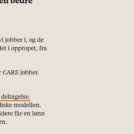
 en bedre
i jobber i, og de
et i oppropet, fra
r CARE jobber.
deltagelse.
diske modellen.
idere får en lønn
rn.