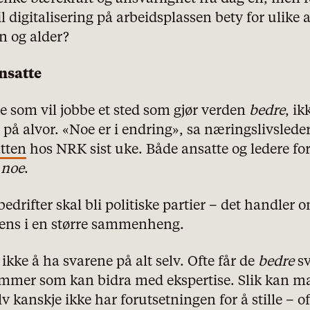
l digitalisering på arbeidsplassen bety for ulike 
Nødvendige
n og alder?
Statistiske
ansatte
Markedsføring
e som vil jobbe et sted som gjør verden
bedre
, ik
a på alvor. «Noe er i endring», sa næringslivsled
tten
hos NRK sist uke. Både ansatte og ledere fo
r noe
.
bedrifter skal bli politiske partier – det handler
stens i en større sammenheng.
ikke å ha svarene på alt selv. Ofte får de
bedre
sv
emmer som kan bidra med ekspertise. Slik kan man
kanskje ikke har forutsetningen for å stille – oft