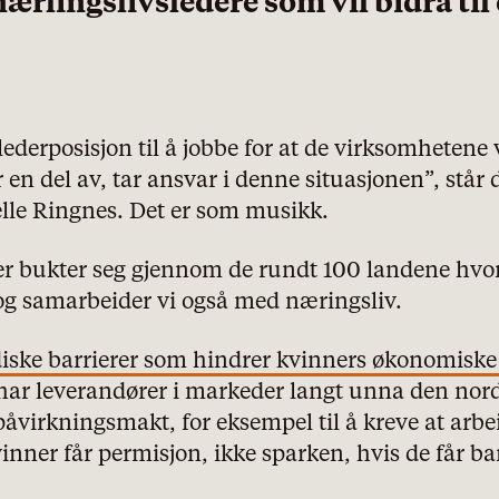
 nærlingslivsledere som vil bidra til
lederposisjon til å jobbe for at de virksomhetene v
 en del av, tar ansvar i denne situasjonen”, står d
elle Ringnes. Det er som musikk.
r bukter seg gjennom de rundt 100 landene hvo
 og samarbeider vi også med næringsliv.
diske barrierer som hindrer kvinners økonomiske 
 har leverandører i markeder langt unna den nor
påvirkningsmakt, for eksempel til å kreve at arbe
kvinner får permisjon, ikke sparken, hvis de får ba