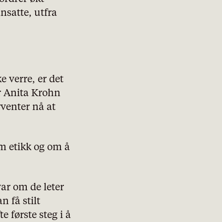
ansatte, utfra
ke verre, er det
er Anita Krohn
rventer nå at
 om etikk og om å
ar om de leter
 få stilt
e første steg i å