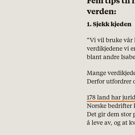
Fem tips til
verden:
1. Sjekk kjeden
“Vi vil bruke vår 
verdikjedene vi er
blant andre Isab
Mange verdikjede
Derfor utfordrer
178 land har juri
Norske bedrifter
Det gir dem stor 
å leve av, og at 