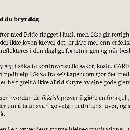
at du bryr deg
ter med Pride-flagget i juni, men ikke gir rettighe
er ikke loven krever det, er ikke mer enn et feils
eflekteres i den daglige forretningen og når besl
y seg i såkalte kontroversielle saker, koste. CARE
rt nødhjelp i Gaza fra selskaper som gjør det m
er helt greit å ikke alltid skryte av sine gode gjer
iser hvordan de
faktisk
prøver å gjøre en forskjell
er om å ta ansvarlige valg i bedriftens favør, og s
på.
en i en av verdens største hjelpeorganisasjoner, s