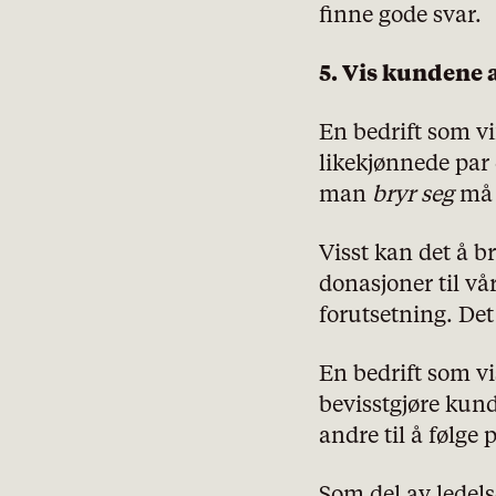
finne gode svar.
5. Vis kundene 
En bedrift som vif
likekjønnede par d
man
bryr seg
må r
Visst kan det å br
donasjoner til vå
forutsetning. Det 
En bedrift som v
bevisstgjøre kund
andre til å følge 
Som del av ledels