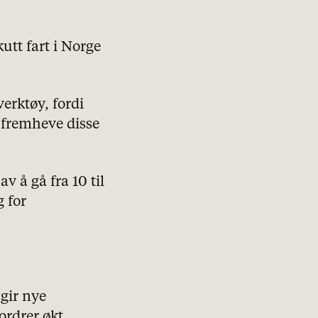
utt fart i Norge
erktøy, fordi
 fremheve disse
v å gå fra 10 til
 for
 gir nye
ordrer økt