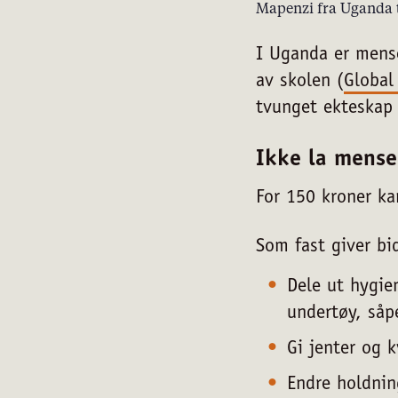
Mapenzi fra Uganda 
I Uganda er mense
av skolen (
Global
tvunget ekteskap 
Ikke la mense
For 150 kroner ka
Som fast giver bid
Dele ut hygie
undertøy, såp
Gi jenter og k
Endre holdni