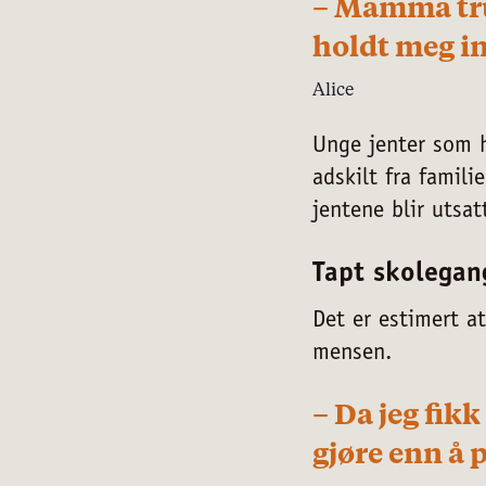
– Mamma true
holdt meg i
Alice
Unge jenter som h
adskilt fra famili
jentene blir utsat
Tapt skolegan
Det er estimert a
mensen.
– Da jeg fik
gjøre enn å 
pol