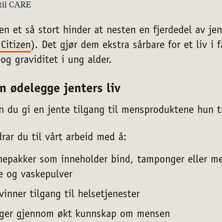
til CARE
Nødvendige
n et så stort hinder at nesten en fjerdedel av je
Statistiske
 Citizen
). Det gjør dem ekstra sårbare for et liv i 
Markedsføring
og graviditet i ung alder.
n ødelegge jenters liv
n du gi en jente tilgang til mensproduktene hun t
rar du til vårt arbeid med å:
nepakker som inneholder bind, tamponger eller m
e og vaskepulver
vinner tilgang til helsetjenester
nger gjennom økt kunnskap om mensen