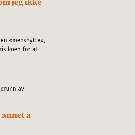
om jeg ikke
i en «menshytte»,
risikoen for at
 grunn av
e annet å