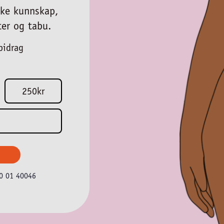
 øke kunnskap,
ter og tabu.
bidrag
250kr
00 01 40046