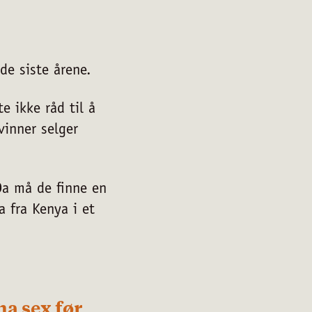
de siste årene.
te ikke råd til å
vinner selger
Da må de finne en
a fra Kenya i et
ha sex før