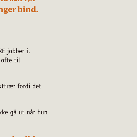
enger bind.
E jobber i.
ofte til
ttrær fordi det
ikke gå ut når hun