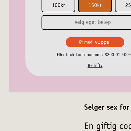
100kr
150kr
25
Gi med
Eller bruk kontonummer: 8200 01 400
Bedrift?
Selger sex for
En giftig co