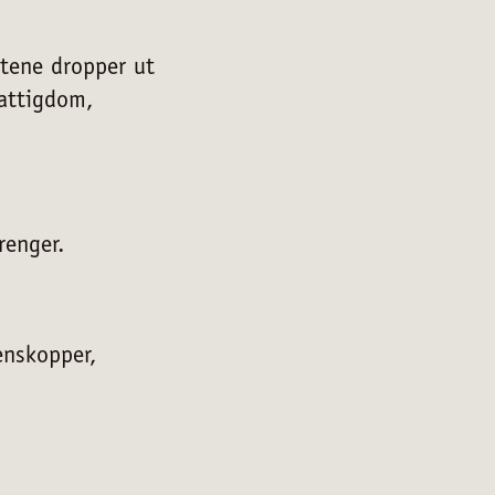
ntene dropper ut
fattigdom,
renger.
enskopper,