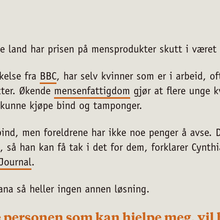
e land har prisen på mensprodukter skutt i været 
kelse fra
BBC
, har selv kvinner som er i arbeid, of
kter. Økende
mensenfattigdom
gjør at flere unge k
 kunne kjøpe bind og tamponger.
bind, men foreldrene har ikke noe penger å avse. 
 så han kan få tak i det for dem, forklarer Cynthi
Journal
.
ana så heller ingen annen løsning.
 personen som kan hjelpe meg, vil 