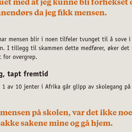
t med at jeg kunne bli forhekset 
nnendørs da jeg fikk mensen.
ar mensen blir i noen tilfeler tvunget til å sove 
en. I tillegg til skammen dette medfører, øker det 
t for overgrep.
g, tapt fremtid
t 1 av 10 jenter i Afrika går glipp av skolegang på
k mensen på skolen, var det ikke no
personvernserklæring/cookie
pakke sakene mine og gå hjem.
icy