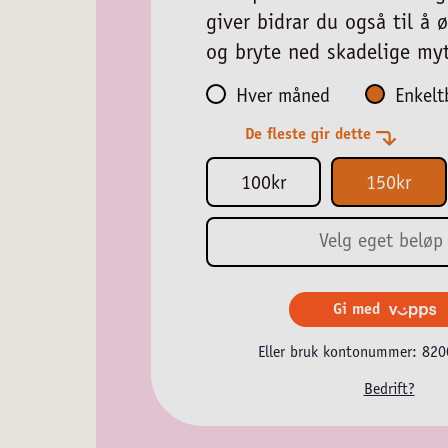
giver bidrar du også til å
og bryte ned skadelige my
Hver måned
Enkelt
De fleste gir dette
100kr
150kr
Gi med
Eller bruk kontonummer: 82
Bedrift?