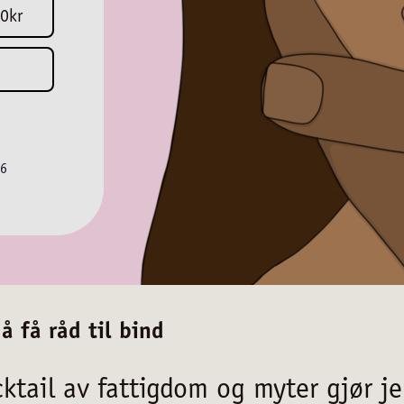
0kr
46
 å få råd til bind
cktail av fattigdom og myter gjør j