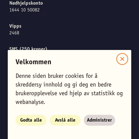
Nødhjelpskonto
1644 10 50082
Vipps
2468
SMS (250 kroner)
Send "CARE" til 1919
Velkommen
Denne siden bruker cookies for å
skreddersy innhold og gi deg en bedre
Meld meg på nyhetsbrevet
brukeropplevelse ved hjelp av statistikk og
Endre personverninnstillinger
webanalyse.
View English site
Godta alle
Avslå alle
Administrer