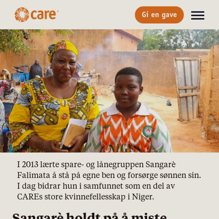
Gi en gave
I 2013 lærte spare- og lånegruppen Sangarè
Falimata å stå på egne ben og forsørge sønnen sin.
I dag bidrar hun i samfunnet som en del av
CAREs store kvinnefellesskap i Niger.