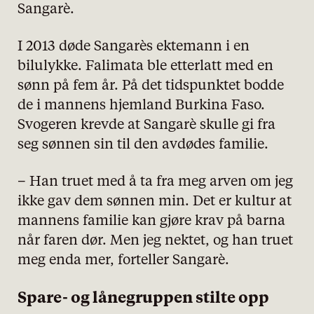
Sangarè.
I 2013 døde Sangarès ektemann i en
bilulykke. Falimata ble etterlatt med en
sønn på fem år. På det tidspunktet bodde
de i mannens hjemland Burkina Faso.
Svogeren krevde at Sangarè skulle gi fra
seg sønnen sin til den avdødes familie.
– Han truet med å ta fra meg arven om jeg
ikke gav dem sønnen min. Det er kultur at
mannens familie kan gjøre krav på barna
når faren dør. Men jeg nektet, og han truet
meg enda mer, forteller Sangarè.
Spare- og lånegruppen stilte opp