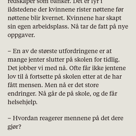
redskaper som banker. Det er fyr i
ildstedene der kvinnene rister nøttene før
nøttene blir kvernet. Kvinnene har skapt
sin egen arbeidsplass. Nå tar de fatt på nye
oppgaver.
– En av de største utfordringene er at
mange jenter slutter på skolen for tidlig.
personvernserklæring/cookie policy
Det jobber vi med nå. Ofte får ikke jentene
lov til å fortsette på skolen etter at de har
Nødvendige
fått mensen. Men nå er det store
Statistiske
endringer. Nå går de på skole, og de får
helsehjelp.
Markedsføring
– Hvordan reagerer mennene på det dere
gjør?