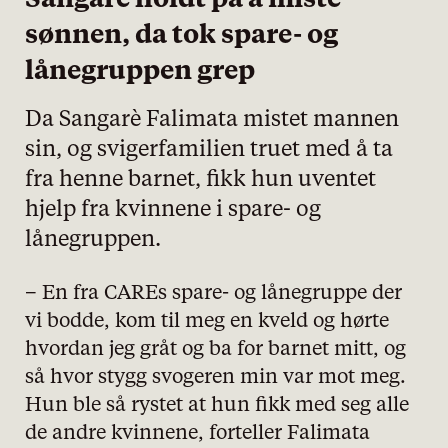
Sangarè holdt på å miste
sønnen, da tok spare- og
lånegruppen grep
Da Sangarè Falimata mistet mannen
sin, og svigerfamilien truet med å ta
fra henne barnet, fikk hun uventet
hjelp fra kvinnene i spare- og
lånegruppen.
– En fra CAREs spare- og lånegruppe der
vi bodde, kom til meg en kveld og hørte
hvordan jeg gråt og ba for barnet mitt, og
så hvor stygg svogeren min var mot meg.
Hun ble så rystet at hun fikk med seg alle
de andre kvinnene, forteller Falimata