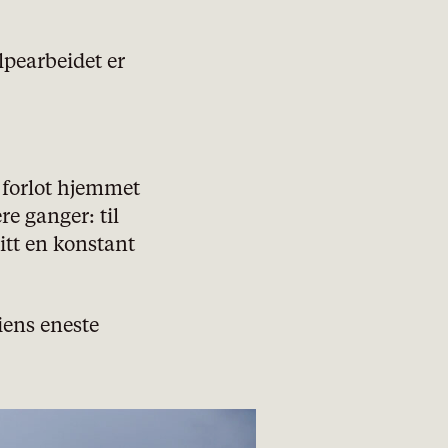
lpearbeidet er
 forlot hjemmet
re ganger: til
litt en konstant
iens eneste