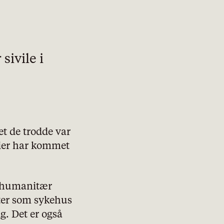
sivile i
et de trodde var
lier har kommet
r humanitær
eter som sykehus
g. Det er også