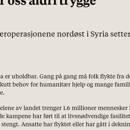
er oss aldri trygge
roperasjonene nordøst i Syria setter 
ia er uholdbar. Gang på gang må folk flykte fra d
 akutt behov for humanitær hjelp og mange fami
e.
 delene av landet trenger 1.6 millioner menneske
e kampene har ført til at livsnødvendige fasilit
stengt. Ansatte har flyktet eller har gått i deknin