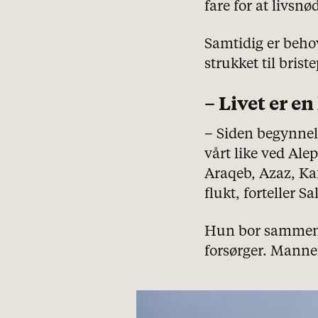
fare for at livsn
Samtidig er behov
strukket til brist
– Livet er e
– Siden begynnel
vårt like ved Alep
Araqeb, Azaz, Kafr
flukt, forteller S
Hun bor sammen m
forsørger. Manne