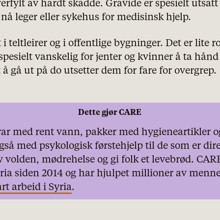
verfylt av hardt skadde. Gravide er spesielt utsat
 nå leger eller sykehus for medisinsk hjelp.
 i teltleirer og i offentlige bygninger. Det er lite r
spesielt vanskelig for jenter og kvinner å ta hån
 å gå ut på do utsetter dem for fare for overgrep.
Dette gjør CARE
ar med rent vann, pakker med hygieneartikler og
gså med psykologisk førstehjelp til de som er dir
 volden, mødrehelse og gi folk et levebrød. CAR
yria siden 2014 og har hjulpet millioner av menn
t arbeid i Syria
.