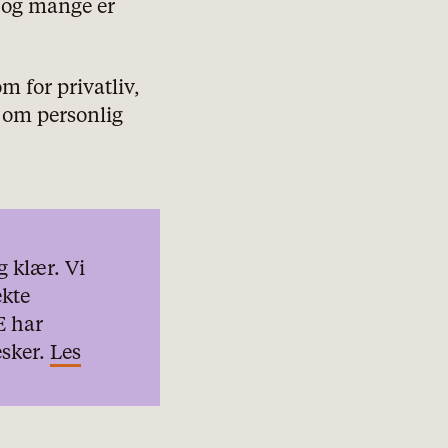
t og mange er
om for privatliv,
d om personlig
 klær. Vi
ekte
E har
esker.
Les