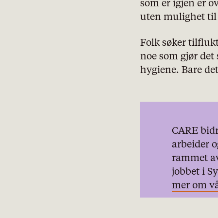
som er igjen er o
uten mulighet til
Folk søker tilflukt
noe som gjør det 
hygiene. Bare det
CARE bidr
arbeider o
rammet av
jobbet i S
mer om vår