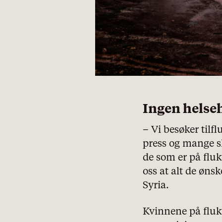
pol
Ingen helse
– Vi besøker tilf
press og mange sl
de som er på fluk
oss at alt de øns
Syria.
Kvinnene på flukt