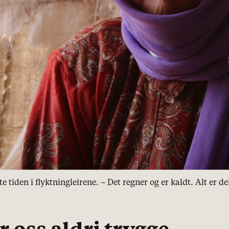
e tiden i flyktningleirene. – Det regner og er kaldt. Alt er 