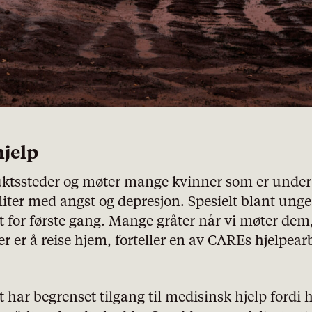
icy
Nødvendige
Statistiske
Markedsføring
hjelp
luktssteder og møter mange kvinner som er under 
iter med angst og depresjon. Spesielt blant unge
t for første gang. Mange gråter når vi møter dem, 
ker er å reise hjem, forteller en av CAREs hjelpear
 har begrenset tilgang til medisinsk hjelp fordi h