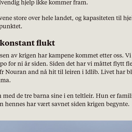
ødvendig hjelp ikke kommer fram.
ene store over hele landet, og kapasiteten til hje
epunktet.
n konstant flukt
sen av krigen har kampene kommet etter oss. Vi
po for ni år siden. Siden det har vi måttet flytt fle
 Nouran and nå hit til leiren i Idlib. Livet har b
alma.
ed de tre barna sine i en teltleir. Hun er famil
n hennes har vært savnet siden krigen begynte.