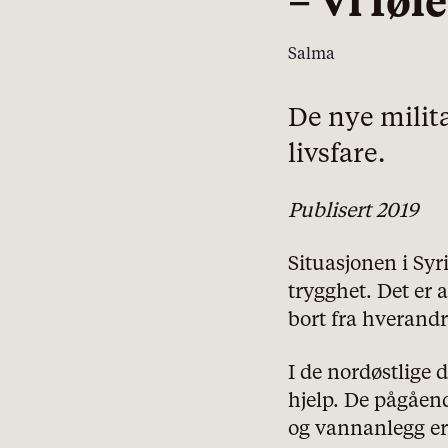
– Vi føl
Salma
De nye militæ
livsfare.
Publisert 2019
Situasjonen i Syr
trygghet. Det er
bort fra hverandr
I de nordøstlige
hjelp. De pågåend
og vannanlegg er 