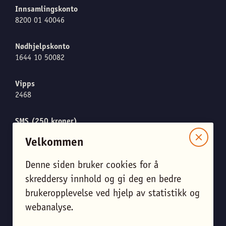
Innsamlingskonto
8200 01 40046
Nødhjelpskonto
1644 10 50082
Vipps
2468
SMS (250 kroner)
Send "CARE" til 1919
Velkommen
Denne siden bruker cookies for å
Meld meg på nyhetsbrevet
skreddersy innhold og gi deg en bedre
brukeropplevelse ved hjelp av statistikk og
Endre personverninnstillinger
webanalyse.