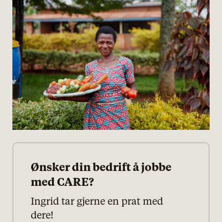
personvernserklæring/cookie policy
Ønsker din bedrift å jobbe
med CARE?
Nødvendige
Ingrid tar gjerne en prat med
Statistiske
dere!