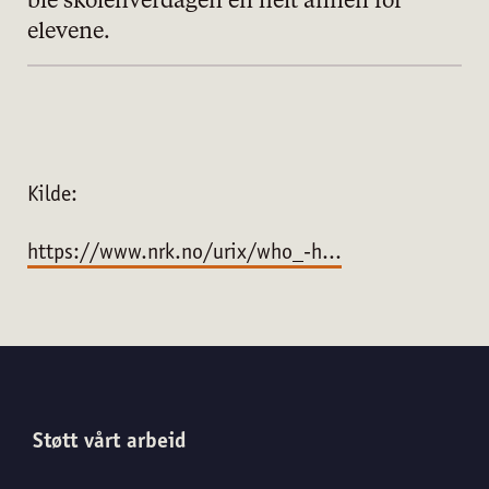
ble skolehverdagen en helt annen for
elevene.
Kilde:
https://www.nrk.no/urix/who_-h...
Støtt vårt arbeid