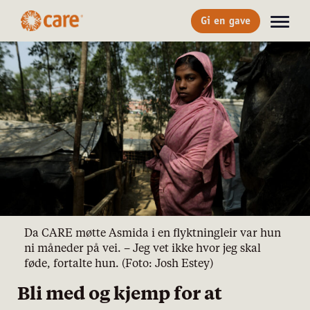
Gi en gave
Da CARE møtte Asmida i en flyktningleir var hun
ni måneder på vei. – Jeg vet ikke hvor jeg skal
føde, fortalte hun. (Foto: Josh Estey)
Bli med og kjemp for at