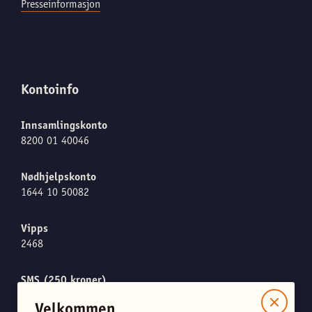
Presseinformasjon
Kontoinfo
Innsamlingskonto
8200 01 40046
Nødhjelpskonto
1644 10 50082
Vipps
2468
SMS (250 kroner)
Send "CARE" til 1919
Velkommen