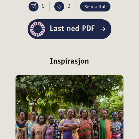
0
0
Se resultat
Last ned PDF
personvernserklæring/cookie policy
Nødvendige
Inspirasjon
Statistiske
Markedsføring