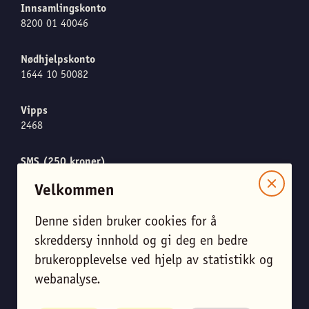
Innsamlingskonto
8200 01 40046
Nødhjelpskonto
1644 10 50082
Vipps
2468
SMS (250 kroner)
Send "CARE" til 1919
Velkommen
Denne siden bruker cookies for å
skreddersy innhold og gi deg en bedre
Meld meg på nyhetsbrevet
brukeropplevelse ved hjelp av statistikk og
Endre personverninnstillinger
webanalyse.