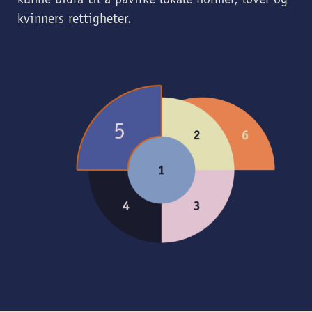
kunne bidra til å påvirke lokale normer, lover og
kvinners rettigheter.